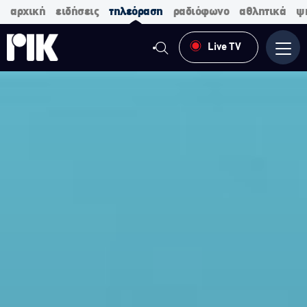
αρχική
ειδήσεις
τηλεόραση
ραδιόφωνο
αθλητικά
ψ
Live TV
Μενο