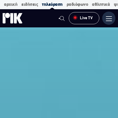
αρχική
ειδήσεις
τηλεόραση
ραδιόφωνο
αθλητικά
ψ
Live TV
Μενο