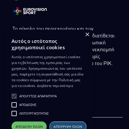
Το σύνολο του περιεχομένου και των
×
υπηρεσιών της ιστοσελίδας του ΡΙΚ διατίθεται
Αυτός ο ιστότοπος
στους επισκέπτες αυστηρά για προσωπική
χρησιμοποιεί cookies
χρήση. Απαγορεύεται η χρήση ή επανεκπομπή
Αυτός ο ιστότοπος χρησιμοποιεί cookies
του, σε οποιοδήποτε μορφή, με ή χωρίς
για τη βελτίωση της εμπειρίας των
επεξεργασία και χωρίς γραπτή άδεια του ΡΙΚ.
χρηστών. Χρησιμοποιώντας τον ιστότοπό
μας, παρέχετε τη συγκατάθεσή σας για όλα
τα cookies σύμφωνα με την Πολιτική μας
για τα cookies.
Διαβάστε περισσότερα
ΔΙΚΑΙΩΜΑ ΠΡΟΣΤΑΣΙΑΣ ΔΕΔΟΜΕΝΩΝ
ΑΠΟΛΎΤΩΣ ΑΠΑΡΑΊΤΗΤΑ
ΠΟΛΙΤΙΚΗ ΑΠΟΡΡΗΤΟΥ
ΑΠΌΔΟΣΗΣ
ΔΙΑΘΕΣΗ ΑΡΧΕΙΑΚΟΥ ΥΛΙΚΟΥ
ΠΟΛΙΤΙΚΗ ΑΠΟΡΡΗΤΟΥ EUROVISION
ΛΕΙΤΟΥΡΓΙΚΌΤΗΤΑΣ
ΑΠΟΔΟΧΉ ΌΛΩΝ
ΑΠΌΡΡΙΨΗ ΌΛΩΝ