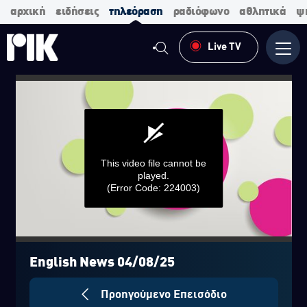
αρχική
ειδήσεις
τηλεόραση
ραδιόφωνο
αθλητικά
ψ
Live TV
Μενο
This video file cannot be
played.
(Error Code: 224003)
0
seconds
of
English News 04/08/25
0
seconds
Προηγούμενο Επεισόδιο