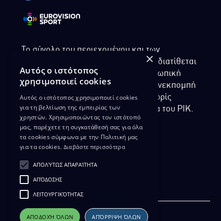
Το σύνολο του περιεχομένου και των
×
υπηρεσιών της ιστοσελίδας του ΡΙΚ διατίθεται
Αυτός ο ιστότοπος
στους επισκέπτες αυστηρά για προσωπική
χρησιμοποιεί cookies
χρήση. Απαγορεύεται η χρήση ή επανεκπομπή
Αυτός ο ιστότοπος χρησιμοποιεί cookies
του, σε οποιοδήποτε μορφή, με ή χωρίς
για τη βελτίωση της εμπειρίας των
επεξεργασία και χωρίς γραπτή άδεια του ΡΙΚ.
χρηστών. Χρησιμοποιώντας τον ιστότοπό
μας, παρέχετε τη συγκατάθεσή σας για όλα
τα cookies σύμφωνα με την Πολιτική μας
για τα cookies.
Διαβάστε περισσότερα
ΔΙΚΑΙΩΜΑ ΠΡΟΣΤΑΣΙΑΣ ΔΕΔΟΜΕΝΩΝ
ΑΠΟΛΎΤΩΣ ΑΠΑΡΑΊΤΗΤΑ
ΠΟΛΙΤΙΚΗ ΑΠΟΡΡΗΤΟΥ
ΑΠΌΔΟΣΗΣ
ΔΙΑΘΕΣΗ ΑΡΧΕΙΑΚΟΥ ΥΛΙΚΟΥ
ΠΟΛΙΤΙΚΗ ΑΠΟΡΡΗΤΟΥ EUROVISION
ΛΕΙΤΟΥΡΓΙΚΌΤΗΤΑΣ
ΑΠΟΔΟΧΉ ΌΛΩΝ
ΑΠΌΡΡΙΨΗ ΌΛΩΝ