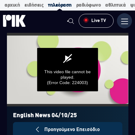
αρχική
ειδήσεις
τηλεόραση
ραδιόφωνο
αθλητικά
ψ
Live TV
Μενο
This video file cannot be
played.
(Error Code: 224003)
0
seconds
of
English News 04/10/25
0
seconds
Προηγούμενο Επεισόδιο