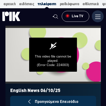
αρχική
ειδήσεις
τηλεόραση
ραδιόφωνο
αθλητικά
ψ
Live TV
Μενο
This video file cannot be
played.
(Error Code: 224003)
0
seconds
of
English News 06/10/25
0
seconds
Προηγούμενο Επεισόδιο