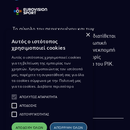
Το σύνολο του περιεχομένου και των
×
υπηρεσιών της ιστοσελίδας του ΡΙΚ διατίθεται
Αυτός ο ιστότοπος
στους επισκέπτες αυστηρά για προσωπική
χρησιμοποιεί cookies
χρήση. Απαγορεύεται η χρήση ή επανεκπομπή
Αυτός ο ιστότοπος χρησιμοποιεί cookies
του, σε οποιοδήποτε μορφή, με ή χωρίς
για τη βελτίωση της εμπειρίας των
επεξεργασία και χωρίς γραπτή άδεια του ΡΙΚ.
χρηστών. Χρησιμοποιώντας τον ιστότοπό
μας, παρέχετε τη συγκατάθεσή σας για όλα
τα cookies σύμφωνα με την Πολιτική μας
για τα cookies.
Διαβάστε περισσότερα
ΔΙΚΑΙΩΜΑ ΠΡΟΣΤΑΣΙΑΣ ΔΕΔΟΜΕΝΩΝ
ΑΠΟΛΎΤΩΣ ΑΠΑΡΑΊΤΗΤΑ
ΠΟΛΙΤΙΚΗ ΑΠΟΡΡΗΤΟΥ
ΑΠΌΔΟΣΗΣ
ΔΙΑΘΕΣΗ ΑΡΧΕΙΑΚΟΥ ΥΛΙΚΟΥ
ΠΟΛΙΤΙΚΗ ΑΠΟΡΡΗΤΟΥ EUROVISION
ΛΕΙΤΟΥΡΓΙΚΌΤΗΤΑΣ
ΑΠΟΔΟΧΉ ΌΛΩΝ
ΑΠΌΡΡΙΨΗ ΌΛΩΝ