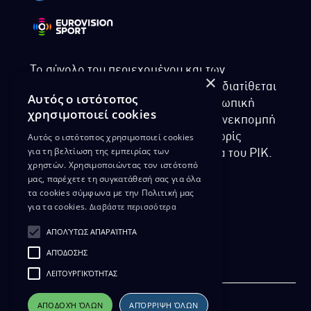
Το σύνολο του περιεχομένου και των
×
υπηρεσιών της ιστοσελίδας του ΡΙΚ διατίθεται
Αυτός ο ιστότοπος
στους επισκέπτες αυστηρά για προσωπική
χρησιμοποιεί cookies
χρήση. Απαγορεύεται η χρήση ή επανεκπομπή
Αυτός ο ιστότοπος χρησιμοποιεί cookies
του, σε οποιοδήποτε μορφή, με ή χωρίς
για τη βελτίωση της εμπειρίας των
επεξεργασία και χωρίς γραπτή άδεια του ΡΙΚ.
χρηστών. Χρησιμοποιώντας τον ιστότοπό
μας, παρέχετε τη συγκατάθεσή σας για όλα
τα cookies σύμφωνα με την Πολιτική μας
για τα cookies.
Διαβάστε περισσότερα
ΔΙΚΑΙΩΜΑ ΠΡΟΣΤΑΣΙΑΣ ΔΕΔΟΜΕΝΩΝ
ΑΠΟΛΎΤΩΣ ΑΠΑΡΑΊΤΗΤΑ
ΠΟΛΙΤΙΚΗ ΑΠΟΡΡΗΤΟΥ
ΑΠΌΔΟΣΗΣ
ΔΙΑΘΕΣΗ ΑΡΧΕΙΑΚΟΥ ΥΛΙΚΟΥ
ΠΟΛΙΤΙΚΗ ΑΠΟΡΡΗΤΟΥ EUROVISION
ΛΕΙΤΟΥΡΓΙΚΌΤΗΤΑΣ
ΑΠΟΔΟΧΉ ΌΛΩΝ
ΑΠΌΡΡΙΨΗ ΌΛΩΝ