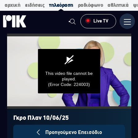
αρχική
ειδήσεις
τηλεόραση
ραδιόφωνο
αθλητικά
ψ
Live TV
Μενο
This video file cannot be
played.
(Error Code: 224003)
0
seconds
of
Γκρο Πλαν 10/06/25
0
seconds
Προηγούμενο Επεισόδιο