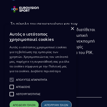
Το σύνολο του περιεχομένου και των
×
υπηρεσιών της ιστοσελίδας του ΡΙΚ διατίθεται
Αυτός ο ιστότοπος
στους επισκέπτες αυστηρά για προσωπική
χρησιμοποιεί cookies
χρήση. Απαγορεύεται η χρήση ή επανεκπομπή
Αυτός ο ιστότοπος χρησιμοποιεί cookies
του, σε οποιοδήποτε μορφή, με ή χωρίς
για τη βελτίωση της εμπειρίας των
επεξεργασία και χωρίς γραπτή άδεια του ΡΙΚ.
χρηστών. Χρησιμοποιώντας τον ιστότοπό
μας, παρέχετε τη συγκατάθεσή σας για όλα
τα cookies σύμφωνα με την Πολιτική μας
για τα cookies.
Διαβάστε περισσότερα
ΔΙΚΑΙΩΜΑ ΠΡΟΣΤΑΣΙΑΣ ΔΕΔΟΜΕΝΩΝ
ΑΠΟΛΎΤΩΣ ΑΠΑΡΑΊΤΗΤΑ
ΠΟΛΙΤΙΚΗ ΑΠΟΡΡΗΤΟΥ
ΑΠΌΔΟΣΗΣ
ΔΙΑΘΕΣΗ ΑΡΧΕΙΑΚΟΥ ΥΛΙΚΟΥ
ΠΟΛΙΤΙΚΗ ΑΠΟΡΡΗΤΟΥ EUROVISION
ΛΕΙΤΟΥΡΓΙΚΌΤΗΤΑΣ
ΑΠΟΔΟΧΉ ΌΛΩΝ
ΑΠΌΡΡΙΨΗ ΌΛΩΝ