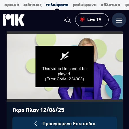
αρχική
ειδήσεις
τηλεόραση
ραδιόφωνο
αθλητικά
ψ
Live TV
Μενο
This video file cannot be
played.
(Error Code: 224003)
0
seconds
of
Γκρο Πλαν 12/06/25
0
seconds
Προηγούμενο Επεισόδιο