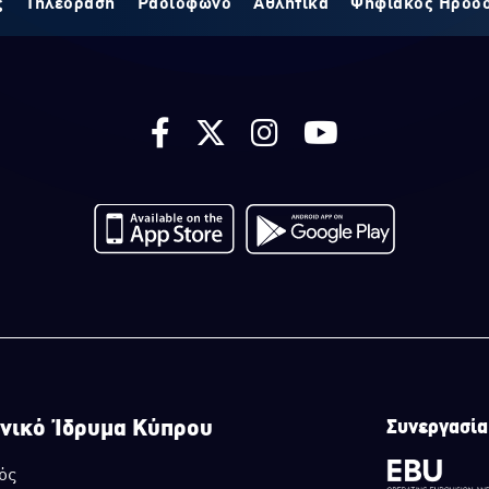
ς
Τηλεόραση
Ραδιόφωνο
Αθλητικά
Ψηφιακός Ηρόδ
νικό Ίδρυμα Κύπρου
Συνεργασία
ός