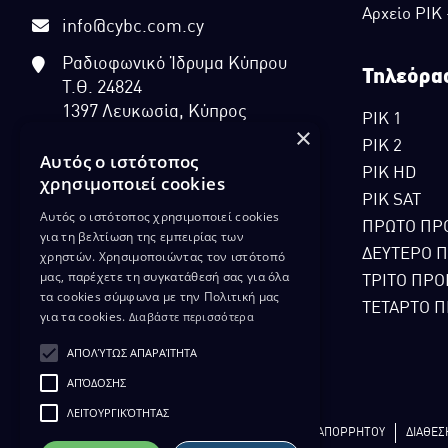
Αρχείο ΡΙΚ
info@cybc.com.cy
Ραδιοφωνικό Ίδρυμα Κύπρου
Τηλεόρα
Τ.Θ. 24824
1397 Λευκωσία, Κύπρος
ΡΙΚ 1
×
ΡΙΚ 2
Αυτός ο ιστότοπος
ΡΙΚ HD
χρησιμοποιεί cookies
ΡΙΚ SAT
Αυτός ο ιστότοπος χρησιμοποιεί cookies
ΠΡΩΤΟ ΠΡ
για τη βελτίωση της εμπειρίας των
ΔΕΥΤΕΡΟ 
χρηστών. Χρησιμοποιώντας τον ιστότοπό
μας, παρέχετε τη συγκατάθεσή σας για όλα
ΤΡΙΤΟ ΠΡΟ
τα cookies σύμφωνα με την Πολιτική μας
ΤΕΤΑΡΤΟ Π
για τα cookies.
Διαβάστε περισσότερα
ΑΠΟΛΎΤΩΣ ΑΠΑΡΑΊΤΗΤΑ
ΑΠΌΔΟΣΗΣ
ΛΕΙΤΟΥΡΓΙΚΌΤΗΤΑΣ
ΔΙΚΑΙΩΜΑ ΠΡΟΣΤΑΣΙΑΣ ΔΕΔΟΜΕΝΩΝ
ΠΟΛΙΤΙΚΗ ΑΠΟΡΡΗΤΟΥ
ΔΙΑΘΕΣ