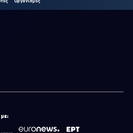
οτος
Οργανισμός
 με: