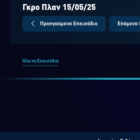
seconds
Volume
90%
Γκρο Πλαν 15/05/25
Προηγούμενο Επεισόδιο
Επόμενο 
Όλα τα Επεισόδια