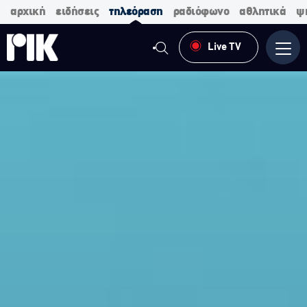
αρχική
ειδήσεις
τηλεόραση
ραδιόφωνο
αθλητικά
ψ
Live TV
Μενο