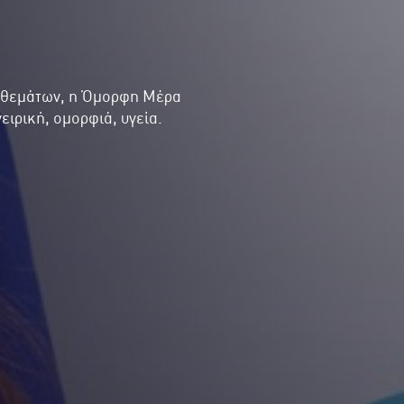
α θεμάτων, η Όμορφη Μέρα
ειρική, ομορφιά, υγεία.