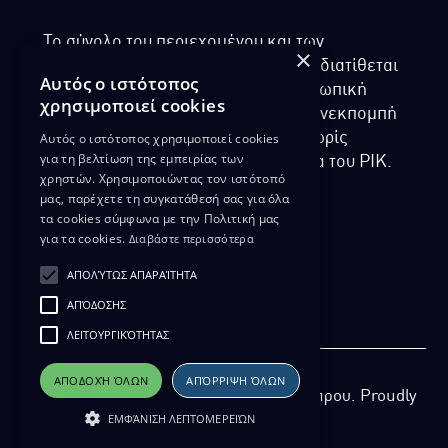
Το σύνολο του περιεχομένου και των
×
υπηρεσιών της ιστοσελίδας του ΡΙΚ διατίθεται
Αυτός ο ιστότοπος
στους επισκέπτες αυστηρά για προσωπική
χρησιμοποιεί cookies
χρήση. Απαγορεύεται η χρήση ή επανεκπομπή
του, σε οποιοδήποτε μορφή, με ή χωρίς
Αυτός ο ιστότοπος χρησιμοποιεί cookies
για τη βελτίωση της εμπειρίας των
επεξεργασία και χωρίς γραπτή άδεια του ΡΙΚ.
χρηστών. Χρησιμοποιώντας τον ιστότοπό
μας, παρέχετε τη συγκατάθεσή σας για όλα
τα cookies σύμφωνα με την Πολιτική μας
για τα cookies.
Διαβάστε περισσότερα
ΔΙΚΑΙΩΜΑ ΠΡΟΣΤΑΣΙΑΣ ΔΕΔΟΜΕΝΩΝ
ΑΠΟΛΎΤΩΣ ΑΠΑΡΑΊΤΗΤΑ
ΠΟΛΙΤΙΚΗ ΑΠΟΡΡΗΤΟΥ
ΑΠΌΔΟΣΗΣ
ΔΙΑΘΕΣΗ ΑΡΧΕΙΑΚΟΥ ΥΛΙΚΟΥ
ΠΟΛΙΤΙΚΗ ΑΠΟΡΡΗΤΟΥ EUROVISION
ΛΕΙΤΟΥΡΓΙΚΌΤΗΤΑΣ
ΑΠΟΔΟΧΉ ΌΛΩΝ
ΑΠΌΡΡΙΨΗ ΌΛΩΝ
Copyright 2026 Ραδιοφωνικό Ίδρυμα Κύπρου. Proudly
ΕΜΦΆΝΙΣΗ ΛΕΠΤΟΜΕΡΕΙΏΝ
developed by
Pixel Actions
for ΡΙΚ