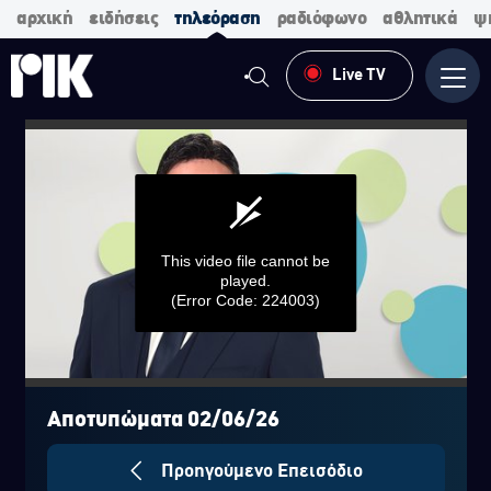
αρχική
ειδήσεις
τηλεόραση
ραδιόφωνο
αθλητικά
ψ
Live TV
Μενο
This video file cannot be
played.
(Error Code: 224003)
0
seconds
of
Αποτυπώματα 02/06/26
0
seconds
Προηγούμενο Επεισόδιο