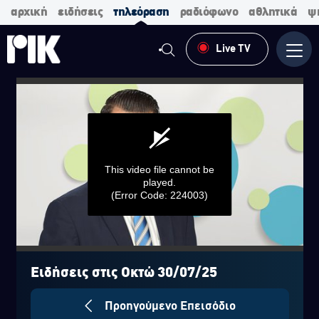
αρχική
ειδήσεις
τηλεόραση
ραδιόφωνο
αθλητικά
ψ
Live TV
Μενο
This video file cannot be
played.
(Error Code: 224003)
0
seconds
of
Ειδήσεις στις Οκτώ 30/07/25
0
seconds
Προηγούμενο Επεισόδιο