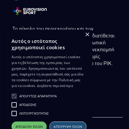
Το σύνολο του περιεχομένου και των
×
υπηρεσιών της ιστοσελίδας του ΡΙΚ διατίθεται
Αυτός ο ιστότοπος
στους επισκέπτες αυστηρά για προσωπική
χρησιμοποιεί cookies
χρήση. Απαγορεύεται η χρήση ή επανεκπομπή
Αυτός ο ιστότοπος χρησιμοποιεί cookies
του, σε οποιοδήποτε μορφή, με ή χωρίς
για τη βελτίωση της εμπειρίας των
επεξεργασία και χωρίς γραπτή άδεια του ΡΙΚ.
χρηστών. Χρησιμοποιώντας τον ιστότοπό
μας, παρέχετε τη συγκατάθεσή σας για όλα
τα cookies σύμφωνα με την Πολιτική μας
για τα cookies.
Διαβάστε περισσότερα
ΔΙΚΑΙΩΜΑ ΠΡΟΣΤΑΣΙΑΣ ΔΕΔΟΜΕΝΩΝ
ΑΠΟΛΎΤΩΣ ΑΠΑΡΑΊΤΗΤΑ
ΠΟΛΙΤΙΚΗ ΑΠΟΡΡΗΤΟΥ
ΑΠΌΔΟΣΗΣ
ΔΙΑΘΕΣΗ ΑΡΧΕΙΑΚΟΥ ΥΛΙΚΟΥ
ΠΟΛΙΤΙΚΗ ΑΠΟΡΡΗΤΟΥ EUROVISION
ΛΕΙΤΟΥΡΓΙΚΌΤΗΤΑΣ
ΑΠΟΔΟΧΉ ΌΛΩΝ
ΑΠΌΡΡΙΨΗ ΌΛΩΝ