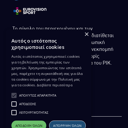
Το σύνολο του περιεχομένου και των
×
υπηρεσιών της ιστοσελίδας του ΡΙΚ διατίθεται
Αυτός ο ιστότοπος
στους επισκέπτες αυστηρά για προσωπική
χρησιμοποιεί cookies
χρήση. Απαγορεύεται η χρήση ή επανεκπομπή
Αυτός ο ιστότοπος χρησιμοποιεί cookies
του, σε οποιοδήποτε μορφή, με ή χωρίς
για τη βελτίωση της εμπειρίας των
επεξεργασία και χωρίς γραπτή άδεια του ΡΙΚ.
χρηστών. Χρησιμοποιώντας τον ιστότοπό
μας, παρέχετε τη συγκατάθεσή σας για όλα
τα cookies σύμφωνα με την Πολιτική μας
για τα cookies.
Διαβάστε περισσότερα
ΔΙΚΑΙΩΜΑ ΠΡΟΣΤΑΣΙΑΣ ΔΕΔΟΜΕΝΩΝ
ΑΠΟΛΎΤΩΣ ΑΠΑΡΑΊΤΗΤΑ
ΠΟΛΙΤΙΚΗ ΑΠΟΡΡΗΤΟΥ
ΑΠΌΔΟΣΗΣ
ΔΙΑΘΕΣΗ ΑΡΧΕΙΑΚΟΥ ΥΛΙΚΟΥ
ΠΟΛΙΤΙΚΗ ΑΠΟΡΡΗΤΟΥ EUROVISION
ΛΕΙΤΟΥΡΓΙΚΌΤΗΤΑΣ
ΑΠΟΔΟΧΉ ΌΛΩΝ
ΑΠΌΡΡΙΨΗ ΌΛΩΝ