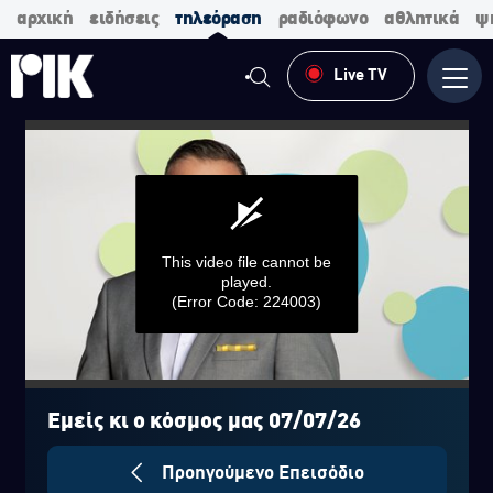
αρχική
ειδήσεις
τηλεόραση
ραδιόφωνο
αθλητικά
ψ
Live TV
Μενο
This video file cannot be
played.
(Error Code: 224003)
0
seconds
of
Εμείς κι ο κόσμος μας 07/07/26
0
seconds
Προηγούμενο Επεισόδιο