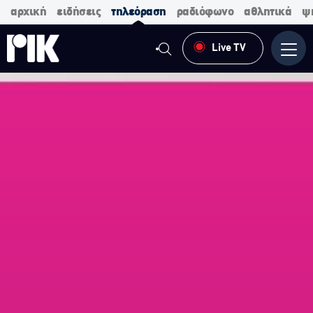
αρχική
ειδήσεις
τηλεόραση
ραδιόφωνο
αθλητικά
ψ
Live TV
Μενο