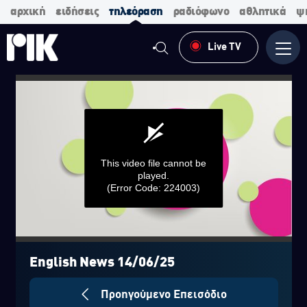
αρχική
ειδήσεις
τηλεόραση
ραδιόφωνο
αθλητικά
ψ
Live TV
Μενο
This video file cannot be
played.
(Error Code: 224003)
0
seconds
of
English News 14/06/25
0
seconds
Προηγούμενο Επεισόδιο