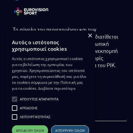
Το σύνολο του περιεχομένου και των
×
υπηρεσιών της ιστοσελίδας του ΡΙΚ διατίθεται
Αυτός ο ιστότοπος
στους επισκέπτες αυστηρά για προσωπική
χρησιμοποιεί cookies
χρήση. Απαγορεύεται η χρήση ή επανεκπομπή
Αυτός ο ιστότοπος χρησιμοποιεί cookies
του, σε οποιοδήποτε μορφή, με ή χωρίς
για τη βελτίωση της εμπειρίας των
επεξεργασία και χωρίς γραπτή άδεια του ΡΙΚ.
χρηστών. Χρησιμοποιώντας τον ιστότοπό
μας, παρέχετε τη συγκατάθεσή σας για όλα
τα cookies σύμφωνα με την Πολιτική μας
για τα cookies.
Διαβάστε περισσότερα
ΔΙΚΑΙΩΜΑ ΠΡΟΣΤΑΣΙΑΣ ΔΕΔΟΜΕΝΩΝ
ΑΠΟΛΎΤΩΣ ΑΠΑΡΑΊΤΗΤΑ
ΠΟΛΙΤΙΚΗ ΑΠΟΡΡΗΤΟΥ
ΑΠΌΔΟΣΗΣ
ΔΙΑΘΕΣΗ ΑΡΧΕΙΑΚΟΥ ΥΛΙΚΟΥ
ΠΟΛΙΤΙΚΗ ΑΠΟΡΡΗΤΟΥ EUROVISION
ΛΕΙΤΟΥΡΓΙΚΌΤΗΤΑΣ
ΑΠΟΔΟΧΉ ΌΛΩΝ
ΑΠΌΡΡΙΨΗ ΌΛΩΝ