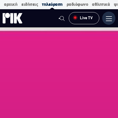
αρχική
ειδήσεις
τηλεόραση
ραδιόφωνο
αθλητικά
ψ
Live TV
Μενο