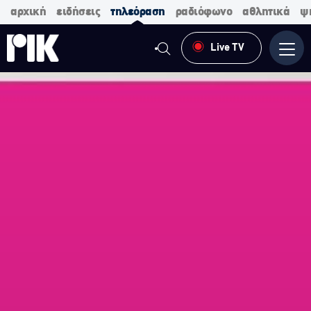
αρχική
ειδήσεις
τηλεόραση
ραδιόφωνο
αθλητικά
ψ
Live TV
Μενο