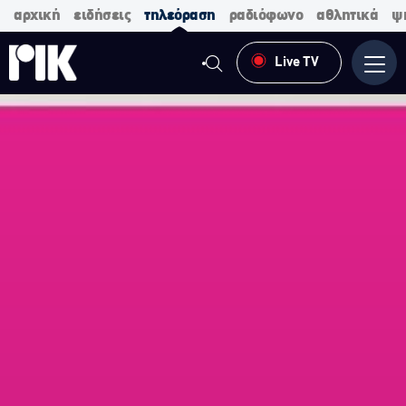
αρχική
ειδήσεις
τηλεόραση
ραδιόφωνο
αθλητικά
ψ
Live TV
Μενο