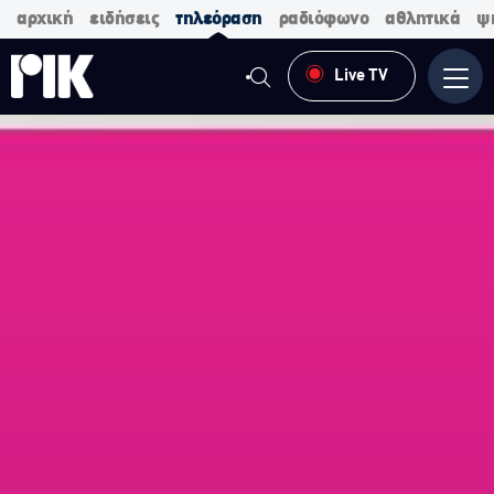
αρχική
ειδήσεις
τηλεόραση
ραδιόφωνο
αθλητικά
ψ
Live TV
Μενο