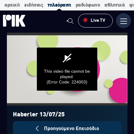
αρχική
ειδήσεις
τηλεόραση
ραδιόφωνο
αθλητικά
ψ
Live TV
Μενο
This video file cannot be
played.
(Error Code: 224003)
0
seconds
of
Haberler 13/07/25
0
seconds
Προηγούμενο Επεισόδιο