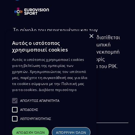
Το σύνολο του περιεχομένου και των
×
υπηρεσιών της ιστοσελίδας του ΡΙΚ διατίθεται
Αυτός ο ιστότοπος
στους επισκέπτες αυστηρά για προσωπική
χρησιμοποιεί cookies
χρήση. Απαγορεύεται η χρήση ή επανεκπομπή
Αυτός ο ιστότοπος χρησιμοποιεί cookies
του, σε οποιοδήποτε μορφή, με ή χωρίς
για τη βελτίωση της εμπειρίας των
επεξεργασία και χωρίς γραπτή άδεια του ΡΙΚ.
χρηστών. Χρησιμοποιώντας τον ιστότοπό
μας, παρέχετε τη συγκατάθεσή σας για όλα
τα cookies σύμφωνα με την Πολιτική μας
για τα cookies.
Διαβάστε περισσότερα
ΔΙΚΑΙΩΜΑ ΠΡΟΣΤΑΣΙΑΣ ΔΕΔΟΜΕΝΩΝ
ΑΠΟΛΎΤΩΣ ΑΠΑΡΑΊΤΗΤΑ
ΠΟΛΙΤΙΚΗ ΑΠΟΡΡΗΤΟΥ
ΑΠΌΔΟΣΗΣ
ΔΙΑΘΕΣΗ ΑΡΧΕΙΑΚΟΥ ΥΛΙΚΟΥ
ΠΟΛΙΤΙΚΗ ΑΠΟΡΡΗΤΟΥ EUROVISION
ΛΕΙΤΟΥΡΓΙΚΌΤΗΤΑΣ
ΑΠΟΔΟΧΉ ΌΛΩΝ
ΑΠΌΡΡΙΨΗ ΌΛΩΝ