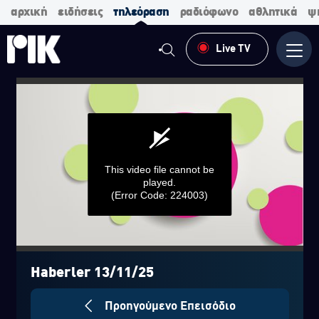
αρχική
ειδήσεις
τηλεόραση
ραδιόφωνο
αθλητικά
ψ
Live TV
Μενο
This video file cannot be
played.
(Error Code: 224003)
0
seconds
of
Haberler 13/11/25
0
seconds
Προηγούμενο Επεισόδιο