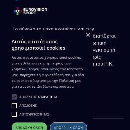
Το σύνολο του περιεχομένου και των
×
υπηρεσιών της ιστοσελίδας του ΡΙΚ διατίθεται
Αυτός ο ιστότοπος
στους επισκέπτες αυστηρά για προσωπική
χρησιμοποιεί cookies
χρήση. Απαγορεύεται η χρήση ή επανεκπομπή
Αυτός ο ιστότοπος χρησιμοποιεί cookies
του, σε οποιοδήποτε μορφή, με ή χωρίς
για τη βελτίωση της εμπειρίας των
επεξεργασία και χωρίς γραπτή άδεια του ΡΙΚ.
χρηστών. Χρησιμοποιώντας τον ιστότοπό
μας, παρέχετε τη συγκατάθεσή σας για όλα
τα cookies σύμφωνα με την Πολιτική μας
για τα cookies.
Διαβάστε περισσότερα
ΔΙΚΑΙΩΜΑ ΠΡΟΣΤΑΣΙΑΣ ΔΕΔΟΜΕΝΩΝ
ΑΠΟΛΎΤΩΣ ΑΠΑΡΑΊΤΗΤΑ
ΠΟΛΙΤΙΚΗ ΑΠΟΡΡΗΤΟΥ
ΑΠΌΔΟΣΗΣ
ΔΙΑΘΕΣΗ ΑΡΧΕΙΑΚΟΥ ΥΛΙΚΟΥ
ΠΟΛΙΤΙΚΗ ΑΠΟΡΡΗΤΟΥ EUROVISION
ΛΕΙΤΟΥΡΓΙΚΌΤΗΤΑΣ
ΑΠΟΔΟΧΉ ΌΛΩΝ
ΑΠΌΡΡΙΨΗ ΌΛΩΝ