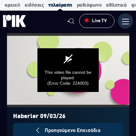
αρχική
ειδήσεις
τηλεόραση
ραδιόφωνο
αθλητικά
ψ
Live TV
Μενο
This video file cannot be
played.
(Error Code: 224003)
0
seconds
of
Haberler 09/03/26
0
seconds
Προηγούμενο Επεισόδιο