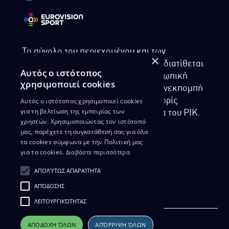
Το σύνολο του περιεχομένου και των
×
υπηρεσιών της ιστοσελίδας του ΡΙΚ διατίθεται
Αυτός ο ιστότοπος
στους επισκέπτες αυστηρά για προσωπική
χρησιμοποιεί cookies
χρήση. Απαγορεύεται η χρήση ή επανεκπομπή
Αυτός ο ιστότοπος χρησιμοποιεί cookies
του, σε οποιοδήποτε μορφή, με ή χωρίς
για τη βελτίωση της εμπειρίας των
επεξεργασία και χωρίς γραπτή άδεια του ΡΙΚ.
χρηστών. Χρησιμοποιώντας τον ιστότοπό
μας, παρέχετε τη συγκατάθεσή σας για όλα
τα cookies σύμφωνα με την Πολιτική μας
για τα cookies.
Διαβάστε περισσότερα
ΔΙΚΑΙΩΜΑ ΠΡΟΣΤΑΣΙΑΣ ΔΕΔΟΜΕΝΩΝ
ΑΠΟΛΎΤΩΣ ΑΠΑΡΑΊΤΗΤΑ
ΠΟΛΙΤΙΚΗ ΑΠΟΡΡΗΤΟΥ
ΑΠΌΔΟΣΗΣ
ΔΙΑΘΕΣΗ ΑΡΧΕΙΑΚΟΥ ΥΛΙΚΟΥ
ΠΟΛΙΤΙΚΗ ΑΠΟΡΡΗΤΟΥ EUROVISION
ΛΕΙΤΟΥΡΓΙΚΌΤΗΤΑΣ
ΑΠΟΔΟΧΉ ΌΛΩΝ
ΑΠΌΡΡΙΨΗ ΌΛΩΝ