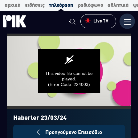
αρχική
ειδήσεις
τηλεόραση
ραδιόφωνο
αθλητικά
ψ
Live TV
Μενο
This video file cannot be
played.
(Error Code: 224003)
0
seconds
of
Haberler 23/03/24
0
seconds
Προηγούμενο Επεισόδιο