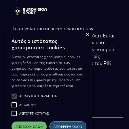
Το σύνολο του περιεχομένου και των
×
υπηρεσιών της ιστοσελίδας του ΡΙΚ διατίθεται
Αυτός ο ιστότοπος
στους επισκέπτες αυστηρά για προσωπική
χρησιμοποιεί cookies
χρήση. Απαγορεύεται η χρήση ή επανεκπομπή
Αυτός ο ιστότοπος χρησιμοποιεί cookies
του, σε οποιοδήποτε μορφή, με ή χωρίς
για τη βελτίωση της εμπειρίας των
επεξεργασία και χωρίς γραπτή άδεια του ΡΙΚ.
χρηστών. Χρησιμοποιώντας τον ιστότοπό
μας, παρέχετε τη συγκατάθεσή σας για όλα
τα cookies σύμφωνα με την Πολιτική μας
για τα cookies.
Διαβάστε περισσότερα
ΔΙΚΑΙΩΜΑ ΠΡΟΣΤΑΣΙΑΣ ΔΕΔΟΜΕΝΩΝ
ΑΠΟΛΎΤΩΣ ΑΠΑΡΑΊΤΗΤΑ
ΠΟΛΙΤΙΚΗ ΑΠΟΡΡΗΤΟΥ
ΑΠΌΔΟΣΗΣ
ΔΙΑΘΕΣΗ ΑΡΧΕΙΑΚΟΥ ΥΛΙΚΟΥ
ΠΟΛΙΤΙΚΗ ΑΠΟΡΡΗΤΟΥ EUROVISION
ΛΕΙΤΟΥΡΓΙΚΌΤΗΤΑΣ
ΑΠΟΔΟΧΉ ΌΛΩΝ
ΑΠΌΡΡΙΨΗ ΌΛΩΝ