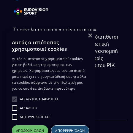
Το σύνολο του περιεχομένου και των
×
υπηρεσιών της ιστοσελίδας του ΡΙΚ διατίθεται
Αυτός ο ιστότοπος
στους επισκέπτες αυστηρά για προσωπική
χρησιμοποιεί cookies
χρήση. Απαγορεύεται η χρήση ή επανεκπομπή
Αυτός ο ιστότοπος χρησιμοποιεί cookies
του, σε οποιοδήποτε μορφή, με ή χωρίς
για τη βελτίωση της εμπειρίας των
επεξεργασία και χωρίς γραπτή άδεια του ΡΙΚ.
χρηστών. Χρησιμοποιώντας τον ιστότοπό
μας, παρέχετε τη συγκατάθεσή σας για όλα
τα cookies σύμφωνα με την Πολιτική μας
για τα cookies.
Διαβάστε περισσότερα
ΔΙΚΑΙΩΜΑ ΠΡΟΣΤΑΣΙΑΣ ΔΕΔΟΜΕΝΩΝ
ΑΠΟΛΎΤΩΣ ΑΠΑΡΑΊΤΗΤΑ
ΠΟΛΙΤΙΚΗ ΑΠΟΡΡΗΤΟΥ
ΑΠΌΔΟΣΗΣ
ΔΙΑΘΕΣΗ ΑΡΧΕΙΑΚΟΥ ΥΛΙΚΟΥ
ΠΟΛΙΤΙΚΗ ΑΠΟΡΡΗΤΟΥ EUROVISION
ΛΕΙΤΟΥΡΓΙΚΌΤΗΤΑΣ
ΑΠΟΔΟΧΉ ΌΛΩΝ
ΑΠΌΡΡΙΨΗ ΌΛΩΝ