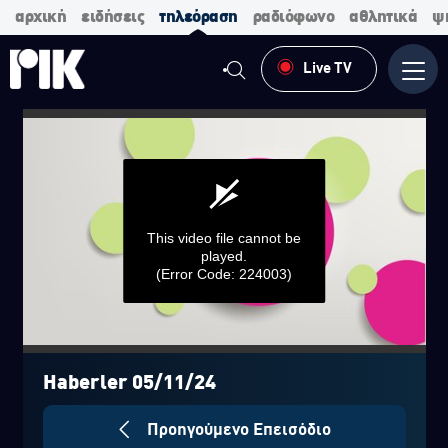
αρχική
ειδήσεις
τηλεόραση
ραδιόφωνο
αθλητικά
ψ
Live TV
Μενο
This video file cannot be
played.
(Error Code: 224003)
0
seconds
of
Haberler 05/11/24
0
seconds
Προηγούμενο Επεισόδιο