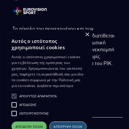
Το σύνολο του περιεχομένου και των
×
υπηρεσιών της ιστοσελίδας του ΡΙΚ διατίθεται
Αυτός ο ιστότοπος
στους επισκέπτες αυστηρά για προσωπική
χρησιμοποιεί cookies
χρήση. Απαγορεύεται η χρήση ή επανεκπομπή
Αυτός ο ιστότοπος χρησιμοποιεί cookies
του, σε οποιοδήποτε μορφή, με ή χωρίς
για τη βελτίωση της εμπειρίας των
επεξεργασία και χωρίς γραπτή άδεια του ΡΙΚ.
χρηστών. Χρησιμοποιώντας τον ιστότοπό
μας, παρέχετε τη συγκατάθεσή σας για όλα
τα cookies σύμφωνα με την Πολιτική μας
για τα cookies.
Διαβάστε περισσότερα
ΔΙΚΑΙΩΜΑ ΠΡΟΣΤΑΣΙΑΣ ΔΕΔΟΜΕΝΩΝ
ΑΠΟΛΎΤΩΣ ΑΠΑΡΑΊΤΗΤΑ
ΠΟΛΙΤΙΚΗ ΑΠΟΡΡΗΤΟΥ
ΑΠΌΔΟΣΗΣ
ΔΙΑΘΕΣΗ ΑΡΧΕΙΑΚΟΥ ΥΛΙΚΟΥ
ΠΟΛΙΤΙΚΗ ΑΠΟΡΡΗΤΟΥ EUROVISION
ΛΕΙΤΟΥΡΓΙΚΌΤΗΤΑΣ
ΑΠΟΔΟΧΉ ΌΛΩΝ
ΑΠΌΡΡΙΨΗ ΌΛΩΝ