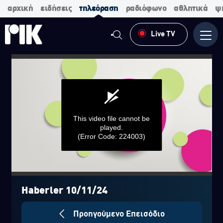
αρχική
ειδήσεις
τηλεόραση
ραδιόφωνο
αθλητικά
ψ
Live TV
Μενο
This video file cannot be
played.
(Error Code: 224003)
0
seconds
of
Haberler 10/11/24
0
seconds
Προηγούμενο Επεισόδιο