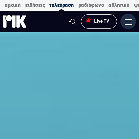
αρχική
ειδήσεις
τηλεόραση
ραδιόφωνο
αθλητικά
ψ
Live TV
Μενο