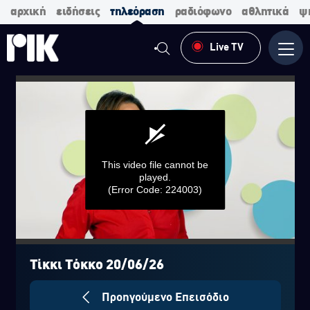
αρχική
ειδήσεις
τηλεόραση
ραδιόφωνο
αθλητικά
ψ
Live TV
Μενο
This video file cannot be
played.
(Error Code: 224003)
0
seconds
of
Τίκκι Τόκκο 20/06/26
0
seconds
Προηγούμενο Επεισόδιο