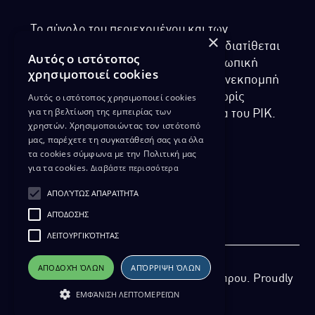
Το σύνολο του περιεχομένου και των
×
υπηρεσιών της ιστοσελίδας του ΡΙΚ διατίθεται
Αυτός ο ιστότοπος
στους επισκέπτες αυστηρά για προσωπική
χρησιμοποιεί cookies
χρήση. Απαγορεύεται η χρήση ή επανεκπομπή
του, σε οποιοδήποτε μορφή, με ή χωρίς
Αυτός ο ιστότοπος χρησιμοποιεί cookies
για τη βελτίωση της εμπειρίας των
επεξεργασία και χωρίς γραπτή άδεια του ΡΙΚ.
χρηστών. Χρησιμοποιώντας τον ιστότοπό
μας, παρέχετε τη συγκατάθεσή σας για όλα
τα cookies σύμφωνα με την Πολιτική μας
για τα cookies.
Διαβάστε περισσότερα
ΔΙΚΑΙΩΜΑ ΠΡΟΣΤΑΣΙΑΣ ΔΕΔΟΜΕΝΩΝ
ΑΠΟΛΎΤΩΣ ΑΠΑΡΑΊΤΗΤΑ
ΠΟΛΙΤΙΚΗ ΑΠΟΡΡΗΤΟΥ
ΑΠΌΔΟΣΗΣ
ΔΙΑΘΕΣΗ ΑΡΧΕΙΑΚΟΥ ΥΛΙΚΟΥ
ΠΟΛΙΤΙΚΗ ΑΠΟΡΡΗΤΟΥ EUROVISION
ΛΕΙΤΟΥΡΓΙΚΌΤΗΤΑΣ
ΑΠΟΔΟΧΉ ΌΛΩΝ
ΑΠΌΡΡΙΨΗ ΌΛΩΝ
Copyright 2026 Ραδιοφωνικό Ίδρυμα Κύπρου. Proudly
ΕΜΦΆΝΙΣΗ ΛΕΠΤΟΜΕΡΕΙΏΝ
developed by
Pixel Actions
for ΡΙΚ