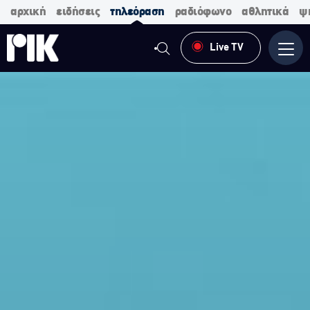
αρχική
ειδήσεις
τηλεόραση
ραδιόφωνο
αθλητικά
ψ
Live TV
Μενο