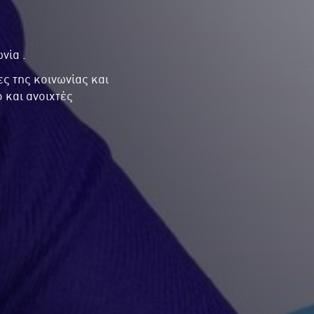
νία .
ς της κοινωνίας και
 και ανοιχτές