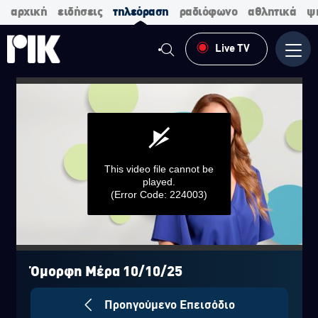
αρχική
ειδήσεις
τηλεόραση
ραδιόφωνο
αθλητικά
ψ
Live TV
Μενο
This video file cannot be
played.
(Error Code: 224003)
0
seconds
of
Όμορφη Μέρα 10/10/25
0
seconds
Προηγούμενο Επεισόδιο