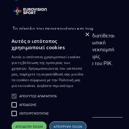
Το σύνολο του περιεχομένου και των
×
υπηρεσιών της ιστοσελίδας του ΡΙΚ διατίθεται
Αυτός ο ιστότοπος
στους επισκέπτες αυστηρά για προσωπική
χρησιμοποιεί cookies
χρήση. Απαγορεύεται η χρήση ή επανεκπομπή
Αυτός ο ιστότοπος χρησιμοποιεί cookies
του, σε οποιοδήποτε μορφή, με ή χωρίς
για τη βελτίωση της εμπειρίας των
επεξεργασία και χωρίς γραπτή άδεια του ΡΙΚ.
χρηστών. Χρησιμοποιώντας τον ιστότοπό
μας, παρέχετε τη συγκατάθεσή σας για όλα
τα cookies σύμφωνα με την Πολιτική μας
για τα cookies.
Διαβάστε περισσότερα
ΔΙΚΑΙΩΜΑ ΠΡΟΣΤΑΣΙΑΣ ΔΕΔΟΜΕΝΩΝ
ΑΠΟΛΎΤΩΣ ΑΠΑΡΑΊΤΗΤΑ
ΠΟΛΙΤΙΚΗ ΑΠΟΡΡΗΤΟΥ
ΑΠΌΔΟΣΗΣ
ΔΙΑΘΕΣΗ ΑΡΧΕΙΑΚΟΥ ΥΛΙΚΟΥ
ΠΟΛΙΤΙΚΗ ΑΠΟΡΡΗΤΟΥ EUROVISION
ΛΕΙΤΟΥΡΓΙΚΌΤΗΤΑΣ
ΑΠΟΔΟΧΉ ΌΛΩΝ
ΑΠΌΡΡΙΨΗ ΌΛΩΝ